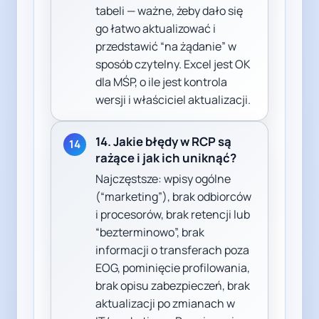
tabeli — ważne, żeby dało się
go łatwo aktualizować i
przedstawić “na żądanie” w
sposób czytelny. Excel jest OK
dla MŚP, o ile jest kontrola
wersji i właściciel aktualizacji.
14. Jakie błędy w RCP są
14
rażące i jak ich uniknąć?
Najczęstsze: wpisy ogólne
(“marketing”), brak odbiorców
i procesorów, brak retencji lub
“bezterminowo”, brak
informacji o transferach poza
EOG, pominięcie profilowania,
brak opisu zabezpieczeń, brak
aktualizacji po zmianach w