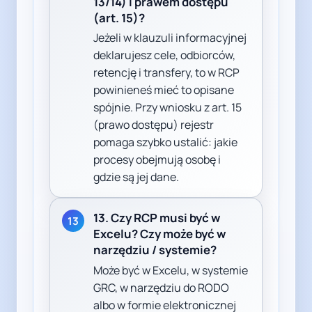
13/14) i prawem dostępu
(art. 15)?
Jeżeli w klauzuli informacyjnej
deklarujesz cele, odbiorców,
retencję i transfery, to w RCP
powinieneś mieć to opisane
spójnie. Przy wniosku z art. 15
(prawo dostępu) rejestr
pomaga szybko ustalić: jakie
procesy obejmują osobę i
gdzie są jej dane.
13. Czy RCP musi być w
13
Excelu? Czy może być w
narzędziu / systemie?
Może być w Excelu, w systemie
GRC, w narzędziu do RODO
albo w formie elektronicznej