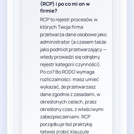
(RCP) i po co mi on w
firmie?
RCP to rejestr procesów, w
których Twoja firma
przetwarza dane osobowe jako
administrator (a czasem także
jako podmiot przetwarzający —
wtedy prowadzi się odrębny
rejestr kategorii czynności).
Po co? Bo RODO wymaga
rozliczalności: masz umieć
wykazać, że przetwarzasz
dane zgodnie z zasadami, w
określonych celach, przez
określony czas, z właściwymi
zabezpieczeniami. RCP
porządkuje też praktykę:
łatwiej zrobić klauzule