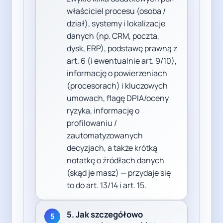
właściciel procesu (osoba /
dział), systemy i lokalizacje
danych (np. CRM, poczta,
dysk, ERP), podstawę prawną z
art. 6 (i ewentualnie art. 9/10),
informację o powierzeniach
(procesorach) i kluczowych
umowach, flagę DPIA/oceny
ryzyka, informację o
profilowaniu /
zautomatyzowanych
decyzjach, a także krótką
notatkę o źródłach danych
(skąd je masz) — przydaje się
to do art. 13/14 i art. 15.
5. Jak szczegółowo
5