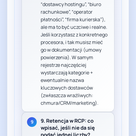
“dostawcy hostingu”, “biuro
rachunkowe”, “operator
płatności”, “firma kurierska”),
ale ma to być uczciwe i realne.
Jeśli korzystasz z konkretnego
procesora, i tak musisz mieć
go w dokumentacji (umowy
powierzenia). W samym
rejestrze najczęściej
wystarczają kategorie +
ewentualnie nazwa
kluczowych dostawców
(zwłaszcza wrażliwych:
chmura/CRM/marketing).
9. Retencja w RCP: co
9
wpisać, jeśli nie da się
podać jednej liczby?