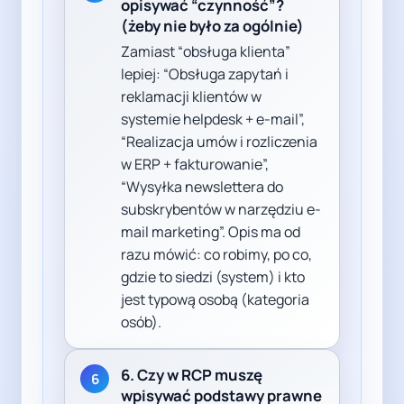
opisywać “czynność”?
(żeby nie było za ogólnie)
Zamiast “obsługa klienta”
lepiej: “Obsługa zapytań i
reklamacji klientów w
systemie helpdesk + e-mail”,
“Realizacja umów i rozliczenia
w ERP + fakturowanie”,
“Wysyłka newslettera do
subskrybentów w narzędziu e-
mail marketing”. Opis ma od
razu mówić: co robimy, po co,
gdzie to siedzi (system) i kto
jest typową osobą (kategoria
osób).
6. Czy w RCP muszę
6
wpisywać podstawy prawne