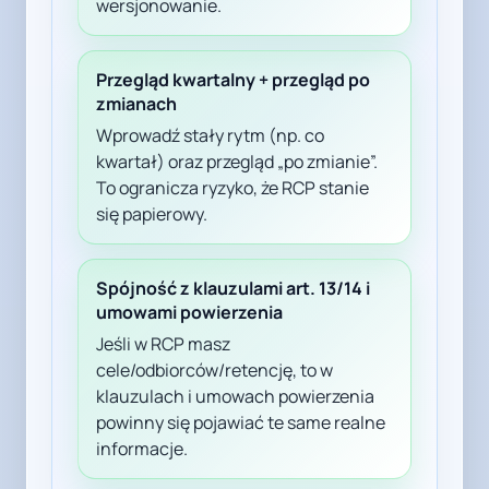
wersjonowanie.
Przegląd kwartalny + przegląd po
zmianach
Wprowadź stały rytm (np. co
kwartał) oraz przegląd „po zmianie”.
To ogranicza ryzyko, że RCP stanie
się papierowy.
Spójność z klauzulami art. 13/14 i
umowami powierzenia
Jeśli w RCP masz
cele/odbiorców/retencję, to w
klauzulach i umowach powierzenia
powinny się pojawiać te same realne
informacje.