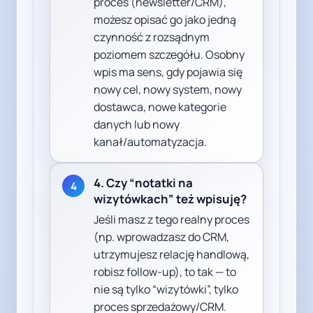
proces (newsletter/CRM),
możesz opisać go jako jedną
czynność z rozsądnym
poziomem szczegółu. Osobny
wpis ma sens, gdy pojawia się
nowy cel, nowy system, nowy
dostawca, nowe kategorie
danych lub nowy
kanał/automatyzacja.
4. Czy “notatki na
4
wizytówkach” też wpisuję?
Jeśli masz z tego realny proces
(np. wprowadzasz do CRM,
utrzymujesz relację handlową,
robisz follow-up), to tak — to
nie są tylko “wizytówki”, tylko
proces sprzedażowy/CRM.