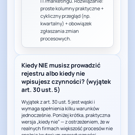
IT/marketingu. Rozwiązanie:
proste kolumny praktyczne +
cykliczny przegląd (np.
kwartalny) + obowiązek
zgłaszania zmian
procesowych.
Kiedy NIE musisz prowadzić
rejestru albo kiedy nie
wpisujesz czynności? (wyjątek
art. 30 ust. 5)
Wyjątek z art. 30 ust. 5 jest wąski i
wymaga spełnienia kilku warunków
jednocześnie. Poniżej krótka, praktyczna
wersja „kiedy nie” — z ostrzeżeniem, że w
realnych firmach większość procesów nie
spełnia kryterium sporadyczności.