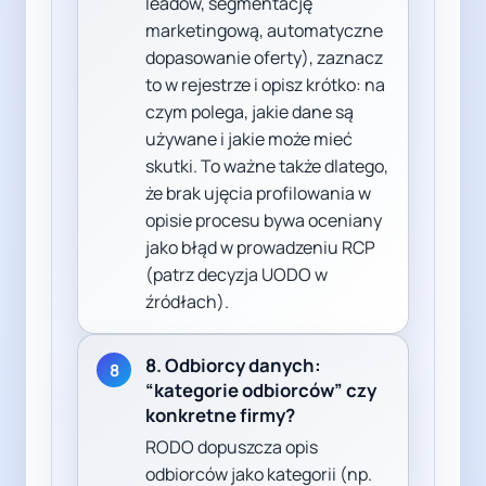
leadów, segmentację
marketingową, automatyczne
dopasowanie oferty), zaznacz
to w rejestrze i opisz krótko: na
czym polega, jakie dane są
używane i jakie może mieć
skutki. To ważne także dlatego,
że brak ujęcia profilowania w
opisie procesu bywa oceniany
jako błąd w prowadzeniu RCP
(patrz decyzja UODO w
źródłach).
8. Odbiorcy danych:
8
“kategorie odbiorców” czy
konkretne firmy?
RODO dopuszcza opis
odbiorców jako kategorii (np.