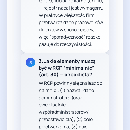
(art. 9) lub dane karne (art. 10)
— rejestr nadal jest wymagany.
W praktyce większość firm
przetwarza dane pracowników
i klientów w sposób ciągły,
więc “sporadyczność” rzadko
pasuje do rzeczywistości.
3. Jakie elementy muszą
3
być w RCP “minimalnie”
(art. 30) — checklista?
W RCP powinny się znaleźć co
najmniej: (1) nazwa i dane
administratora (oraz
ewentualnie
współadministratorów/
przedstawiciela), (2) cele
przetwarzania, (3) opis