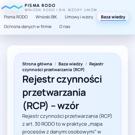
PISMA RODO
WNIOSKI RODO I BIK, WZORY UMÓW
Pisma RODO
Wnioski BIK
Umowy i wzory
Baza wiedzy
Ochrona danych w firmie
O nas
TL;DR: Praktyczny przewodnik po RCP z art. 30 RODO: m
Strona główna
/
Baza wiedzy
/
Rejestr
czynności przetwarzania (RCP)
Rejestr czynności
przetwarzania
(RCP) – wzór
Rejestr czynności przetwarzania (RCP)
z art. 30 RODO to w praktyce „mapa
procesów z danymi osobowymi” w