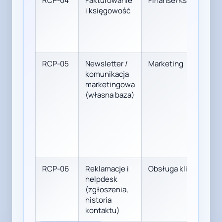
RCP-04
Fakturowanie
Finanse/Księgowość
i księgowość
RCP-05
Newsletter /
Marketing
komunikacja
marketingowa
(własna baza)
RCP-06
Reklamacje i
Obsługa klienta
helpdesk
(zgłoszenia,
historia
kontaktu)