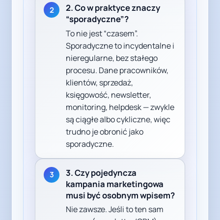
2. Co w praktyce znaczy
2
“sporadyczne”?
To nie jest “czasem”.
Sporadyczne to incydentalne i
nieregularne, bez stałego
procesu. Dane pracowników,
klientów, sprzedaż,
księgowość, newsletter,
monitoring, helpdesk — zwykle
są ciągłe albo cykliczne, więc
trudno je obronić jako
sporadyczne.
3. Czy pojedyncza
3
kampania marketingowa
musi być osobnym wpisem?
Nie zawsze. Jeśli to ten sam