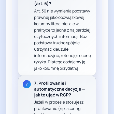
(art. 6)?
Art. 30 nie wymienia podstawy
prawnej jako obowiązkowej
kolumny literalnie, ale w
praktyce to jedna z najbardziej
użytecznych informacji. Bez
podstawy trudno spójnie
utrzymać klauzule
informacyjne, retencję i ocenę
ryzyka. Dlatego dodajemy ją
jako kolumnę przydatną.
7. Profilowanie i
7
automatyczne decyzje —
jak to ująć w RCP?
Jeżeli w procesie stosujesz
profilowanie (np. scoring