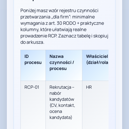
Poniżej masz wzór rejestru czynności
przetwarzania „dla firm”: minimalne
wymagania z art. 30 RODO + praktyczne
kolumny, które ułatwiają realne
prowadzenie RCP. Zaznacz tabelę i skopiuj
do arkusza.
ID
Nazwa
Właściciel procesu
procesu
czynności /
(dział/rola)
procesu
RCP-01
Rekrutacja –
HR
nabór
kandydatów
(CV, kontakt,
ocena
kandydata)