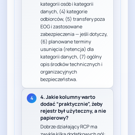
kategorii osób i kategorii
danych, (4) kategorie
odbiorców, (5) transfery poza
EOG i zastosowane
zabezpieczenia — jeśli dotyczy,
(6) planowane terminy
usunięcia (retencja) dla
kategorii danych, (7) ogólny
opis środków technicznych i
organizacyjnych
bezpieczeństwa.
4. Jakie kolumny warto
4
dodać “praktycznie”, żeby
rejestr był użyteczny, a nie
papierowy?
Dobrze działający RCP ma
zwykle kilka dodatkowych pól: