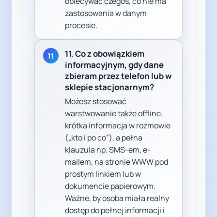
obiecywać czegoś, co nie ma
zastosowania w danym
procesie.
11. Co z obowiązkiem
11
informacyjnym, gdy dane
zbieram przez telefon lub w
sklepie stacjonarnym?
Możesz stosować
warstwowanie także offline:
krótka informacja w rozmowie
(„kto i po co”), a pełna
klauzula np. SMS-em, e-
mailem, na stronie WWW pod
prostym linkiem lub w
dokumencie papierowym.
Ważne, by osoba miała realny
dostęp do pełnej informacji i