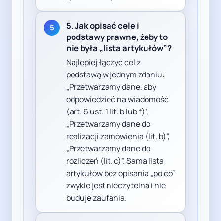
5. Jak opisać cele i
5
podstawy prawne, żeby to
nie była „lista artykułów”?
Najlepiej łączyć cel z
podstawą w jednym zdaniu:
„Przetwarzamy dane, aby
odpowiedzieć na wiadomość
(art. 6 ust. 1 lit. b lub f)”,
„Przetwarzamy dane do
realizacji zamówienia (lit. b)”,
„Przetwarzamy dane do
rozliczeń (lit. c)”. Sama lista
artykułów bez opisania „po co”
zwykle jest nieczytelna i nie
buduje zaufania.