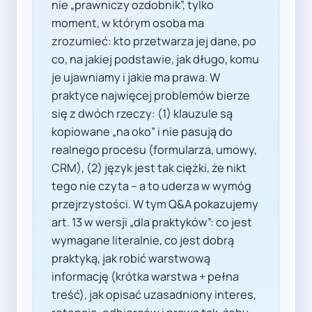
nie „prawniczy ozdobnik”, tylko
moment, w którym osoba ma
zrozumieć: kto przetwarza jej dane, po
co, na jakiej podstawie, jak długo, komu
je ujawniamy i jakie ma prawa. W
praktyce najwięcej problemów bierze
się z dwóch rzeczy: (1) klauzule są
kopiowane „na oko” i nie pasują do
realnego procesu (formularza, umowy,
CRM), (2) język jest tak ciężki, że nikt
tego nie czyta – a to uderza w wymóg
przejrzystości. W tym Q&A pokazujemy
art. 13 w wersji „dla praktyków”: co jest
wymagane literalnie, co jest dobrą
praktyką, jak robić warstwową
informację (krótka warstwa + pełna
treść), jak opisać uzasadniony interes,