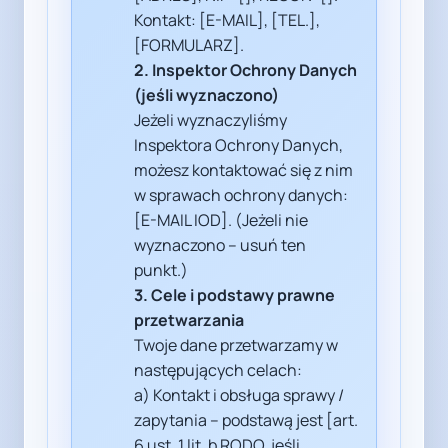
Kontakt: [E-MAIL], [TEL.],
[FORMULARZ].
2. Inspektor Ochrony Danych
(jeśli wyznaczono)
Jeżeli wyznaczyliśmy
Inspektora Ochrony Danych,
możesz kontaktować się z nim
w sprawach ochrony danych:
[E-MAIL IOD]. (Jeżeli nie
wyznaczono – usuń ten
punkt.)
3. Cele i podstawy prawne
przetwarzania
Twoje dane przetwarzamy w
następujących celach:
a) Kontakt i obsługa sprawy /
zapytania – podstawą jest [art.
6 ust. 1 lit. b RODO, jeśli