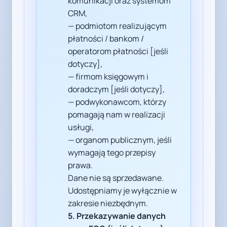
komunikacji oraz systemom
CRM,
— podmiotom realizującym
płatności / bankom /
operatorom płatności [jeśli
dotyczy],
— firmom księgowym i
doradczym [jeśli dotyczy],
— podwykonawcom, którzy
pomagają nam w realizacji
usługi,
— organom publicznym, jeśli
wymagają tego przepisy
prawa.
Dane nie są sprzedawane.
Udostępniamy je wyłącznie w
zakresie niezbędnym.
5. Przekazywanie danych