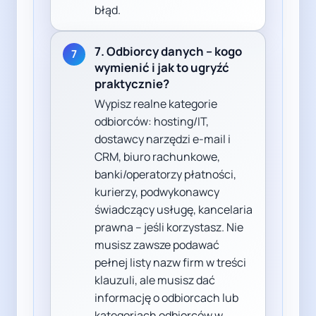
błąd.
7. Odbiorcy danych – kogo
7
wymienić i jak to ugryźć
praktycznie?
Wypisz realne kategorie
odbiorców: hosting/IT,
dostawcy narzędzi e-mail i
CRM, biuro rachunkowe,
banki/operatorzy płatności,
kurierzy, podwykonawcy
świadczący usługę, kancelaria
prawna – jeśli korzystasz. Nie
musisz zawsze podawać
pełnej listy nazw firm w treści
klauzuli, ale musisz dać
informację o odbiorcach lub
kategoriach odbiorców w