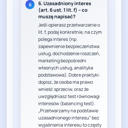
6. Uzasadniony interes
6
(art. 6 ust. 1 lit. f) – co
muszę napisać?
Jeśli opierasz przetwarzanie o
lit. f, podaj konkretnie, na czym
polega interes (np.
zapewnienie bezpieczeństwa
usług, dochodzenie roszczeń,
marketing bezpośredni
własnych usług, analityka
podstawowa). Dobre praktyki:
dopisz, że osoba ma prawo
wnieść sprzeciw, oraz że
uwzględniasz test równowagi
interesów (balancing test).
„Przetwarzamy na podstawie
uzasadnionego interesu” bez
wyjaśnienia interesu to częsty