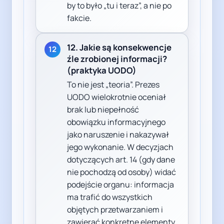
by to było „tu i teraz”, a nie po
fakcie.
12. Jakie są konsekwencje
12
źle zrobionej informacji?
(praktyka UODO)
To nie jest „teoria”. Prezes
UODO wielokrotnie oceniał
brak lub niepełność
obowiązku informacyjnego
jako naruszenie i nakazywał
jego wykonanie. W decyzjach
dotyczących art. 14 (gdy dane
nie pochodzą od osoby) widać
podejście organu: informacja
ma trafić do wszystkich
objętych przetwarzaniem i
zawierać konkretne elementy