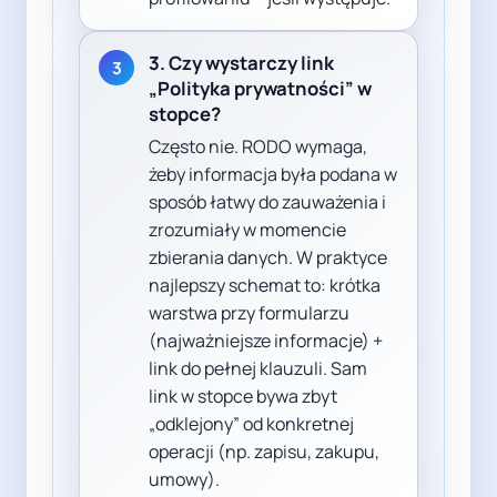
3. Czy wystarczy link
3
„Polityka prywatności” w
stopce?
Często nie. RODO wymaga,
żeby informacja była podana w
sposób łatwy do zauważenia i
zrozumiały w momencie
zbierania danych. W praktyce
najlepszy schemat to: krótka
warstwa przy formularzu
(najważniejsze informacje) +
link do pełnej klauzuli. Sam
link w stopce bywa zbyt
„odklejony” od konkretnej
operacji (np. zapisu, zakupu,
umowy).