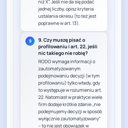
niż X”. Jeśli nie da się podać
jednej liczby, opisz kryteria
ustalania okresu (to też jest
poprawne w art. 13).
9. Czy muszę pisać o
9
profilowaniu i art. 22, jeśli
nic takiego nie robię?
RODO wymaga informacji o
zautomatyzowanym
podejmowaniu decyzji (w tym
profilowaniu) tylko wtedy, gdy
to występuje w rozumieniu art.
22. Natomiast w praktyce wiele
firm dodaje krótkie zdanie „nie
podejmujemy decyzji w sposób
wyłącznie zautomatyzowany”
– to nie jest obowiązek w