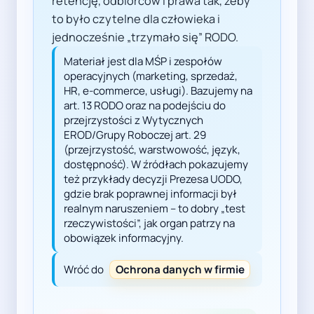
retencję, odbiorców i prawa tak, żeby
to było czytelne dla człowieka i
jednocześnie „trzymało się” RODO.
Materiał jest dla MŚP i zespołów
operacyjnych (marketing, sprzedaż,
HR, e-commerce, usługi). Bazujemy na
art. 13 RODO oraz na podejściu do
przejrzystości z Wytycznych
EROD/Grupy Roboczej art. 29
(przejrzystość, warstwowość, język,
dostępność). W źródłach pokazujemy
też przykłady decyzji Prezesa UODO,
gdzie brak poprawnej informacji był
realnym naruszeniem – to dobry „test
rzeczywistości”, jak organ patrzy na
obowiązek informacyjny.
Wróć do
Ochrona danych w firmie