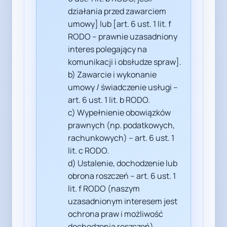
działania przed zawarciem
umowy] lub [art. 6 ust. 1 lit. f
RODO – prawnie uzasadniony
interes polegający na
komunikacji i obsłudze spraw].
b) Zawarcie i wykonanie
umowy / świadczenie usługi –
art. 6 ust. 1 lit. b RODO.
c) Wypełnienie obowiązków
prawnych (np. podatkowych,
rachunkowych) – art. 6 ust. 1
lit. c RODO.
d) Ustalenie, dochodzenie lub
obrona roszczeń – art. 6 ust. 1
lit. f RODO (naszym
uzasadnionym interesem jest
ochrona praw i możliwość
dochodzenia roszczeń).