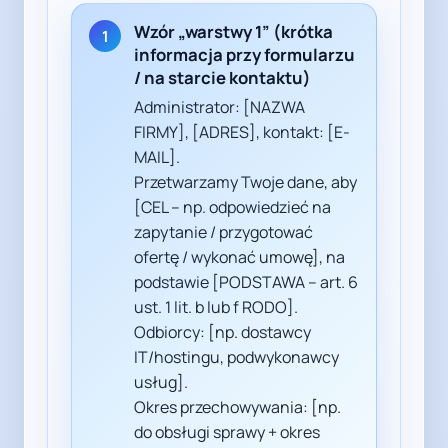
Wzór „warstwy 1” (krótka
1
informacja przy formularzu
/ na starcie kontaktu)
Administrator: [NAZWA
FIRMY], [ADRES], kontakt: [E-
MAIL].
Przetwarzamy Twoje dane, aby
[CEL – np. odpowiedzieć na
zapytanie / przygotować
ofertę / wykonać umowę], na
podstawie [PODSTAWA – art. 6
ust. 1 lit. b lub f RODO].
Odbiorcy: [np. dostawcy
IT/hostingu, podwykonawcy
usług].
Okres przechowywania: [np.
do obsługi sprawy + okres