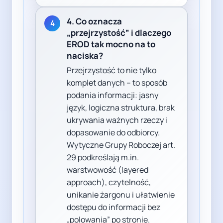
4. Co oznacza
4
„przejrzystość” i dlaczego
EROD tak mocno na to
naciska?
Przejrzystość to nie tylko
komplet danych – to sposób
podania informacji: jasny
język, logiczna struktura, brak
ukrywania ważnych rzeczy i
dopasowanie do odbiorcy.
Wytyczne Grupy Roboczej art.
29 podkreślają m.in.
warstwowość (layered
approach), czytelność,
unikanie żargonu i ułatwienie
dostępu do informacji bez
„polowania” po stronie.