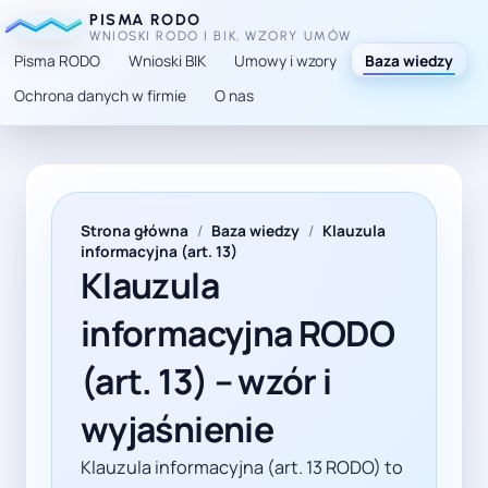
PISMA RODO
WNIOSKI RODO I BIK, WZORY UMÓW
Pisma RODO
Wnioski BIK
Umowy i wzory
Baza wiedzy
Ochrona danych w firmie
O nas
TL;DR: Tekst pokazuje, jak przygotować klauzulę infor
Strona główna
/
Baza wiedzy
/
Klauzula
informacyjna (art. 13)
Klauzula
informacyjna RODO
(art. 13) – wzór i
wyjaśnienie
Klauzula informacyjna (art. 13 RODO) to