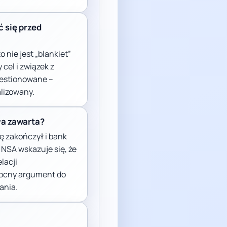
ć się przed
 nie jest „blankiet”
cel i związek z
westionowane –
alizowany.
ła zawarta?
ę zakończył i bank
 NSA wskazuje się, że
lacji
 mocny argument do
ania.