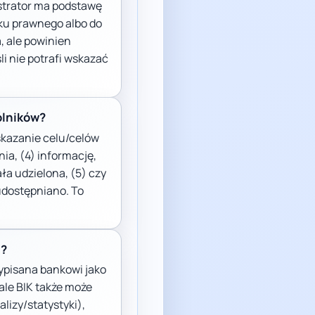
strator ma podstawę
zku prawnego albo do
, ale powinien
i nie potrafi wskazać
ólników?
skazanie celu/celów
ia, (4) informację,
ała udzielona, (5) czy
udostępniano. To
u?
zypisana bankowi jako
ale BIK także może
lizy/statystyki),