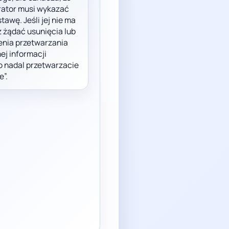
rator musi wykazać
tawę. Jeśli jej nie ma
 żądać usunięcia lub
enia przetwarzania
ej informacji
o nadal przetwarzacie
e”.