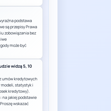
e wyraźna podstawa
we są przepisy Prawa
iu zobowiązania bez
ciwe
 zgody może być
udzie widzą 5, 10
h z umów kredytowych
odeli, statystyk i
iosek kredytowy).
: na jakiej podstawie
 „Proszę wskazać