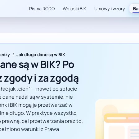
Pisma RODO
Wnioski BIK
Umowy i wzory
Ba
ak długo dane w BIK mogą być przetwarzane po spłacie, bez zgod
iedzy
/
Jak długo dane są w BIK
ane są w BIK? Po
z zgody i za zgodą
ałać jak „cień” — nawet po spłacie
że dane nadal są w systemie, nie
nk i BIK mogą je przetwarzać w
lnie długo. W praktyce wszystko
 prawną, cel przetwarzania oraz to,
spełniono warunki z Prawa