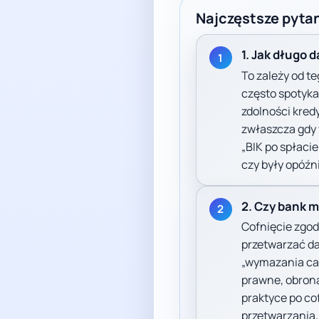
Najczęstsze pytan
1. Jak długo 
1
To zależy od te
często spotyka
zdolności kred
zwłaszcza gdy 
„BIK po spłacie
czy były opóźn
2. Czy bank m
2
Cofnięcie zgod
przetwarzać da
„wymazania cał
prawne, obrona
praktyce po co
przetwarzania,