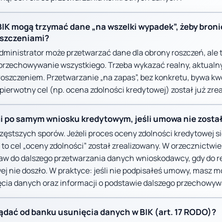
 BIK mogą trzymać dane „na wszelki wypadek”, żeby broni
oszczeniami?
ministrator może przetwarzać dane dla obrony roszczeń, ale to
 przechowywanie wszystkiego. Trzeba wykazać realny, aktualny 
oszczeniem. Przetwarzanie „na zapas”, bez konkretu, bywa k
pierwotny cel (np. ocena zdolności kredytowej) został już zre
mi po samym wniosku kredytowym, jeśli umowa nie zosta
częstszych sporów. Jeżeli proces oceny zdolności kredytowej si
 to cel „oceny zdolności” został zrealizowany. W orzecznictwie
taw do dalszego przetwarzania danych wnioskodawcy, gdy do re
j nie doszło. W praktyce: jeśli nie podpisałeś umowy, masz
cia danych oraz informacji o podstawie dalszego przechowyw
ądać od banku usunięcia danych w BIK (art. 17 RODO)?