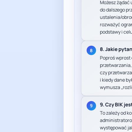
Możesz żądać u
do dalszego pr
ustalenia/obro
rozważyć ogran
podstawy i celu
8. Jakie pyta
8
Poproś wprost 
przetwarzania,
czy przetwarzan
i kiedy dane b
wymusza „rozlic
9. Czy BIK j
9
To zależy od k
administratoro
występować jak