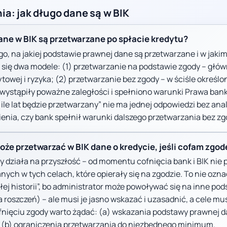
ia: jak długo dane są w BIK
dane w BIK są przetwarzane po spłacie kredytu?
go, na jakiej podstawie prawnej dane są przetwarzane i w jakim
 się dwa modele: (1) przetwarzanie na podstawie zgody – głów
ytowej i ryzyka; (2) przetwarzanie bez zgody – w ściśle określ
wystąpiły poważne zaległości i spełniono warunki Prawa ban
 ile lat będzie przetwarzany” nie ma jednej odpowiedzi bez anal
ienia, czy bank spełnił warunki dalszego przetwarzania bez zg
oże przetwarzać w BIK dane o kredycie, jeśli cofam zgod
y działa na przyszłość – od momentu cofnięcia bank i BIK nie 
nych w tych celach, które opierały się na zgodzie. To nie o
ej historii”, bo administrator może powoływać się na inne pod
 roszczeń) – ale musi je jasno wskazać i uzasadnić, a cele m
fnięciu zgody warto żądać: (a) wskazania podstawy prawnej d
 (b) ograniczenia przetwarzania do niezbędnego minimum.