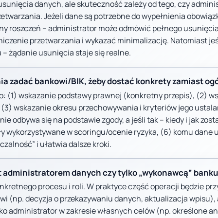
sunięcia danych, ale skuteczność zależy od tego, czy admini
zetwarzania. Jeżeli dane są potrzebne do wypełnienia obowią
ny roszczeń – administrator może odmówić pełnego usunięcia
iczenie przetwarzania i wykazać minimalizację. Natomiast jeśl
 – żądanie usunięcia staje się realne.
nia zadać bankowi/BIK, żeby dostać konkrety zamiast og
o: (1) wskazanie podstawy prawnej (konkretny przepis), (2) w
 (3) wskazanie okresu przechowywania i kryteriów jego ustalan
ie odbywa się na podstawie zgody, a jeśli tak – kiedy i jak zost
yły wykorzystywane w scoringu/ocenie ryzyka, (6) komu dane 
zalność” i ułatwia dalsze kroki.
est administratorem danych czy tylko „wykonawcą” bank
onkretnego procesu i roli. W praktyce część operacji będzie pr
wi (np. decyzja o przekazywaniu danych, aktualizacja wpisu), 
o administrator w zakresie własnych celów (np. określone ana