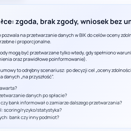
ułce: zgoda, brak zgody, wniosek bez 
 pozwala na przetwarzanie danych w BIK do celów oceny zdolnoś
otrzebne i proporcjonalne.
ody mogą być przetwarzane tylko wtedy, gdy spełniono waru
źnienia oraz prawidłowe poinformowanie).
mowy to odrębny scenariusz: po decyzji cel „oceny zdolności” 
 danych „na przyszłość”.
zawarta?
zetwarzanie danych po spłacie?
i czy bank informował o zamiarze dalszego przetwarzania?
l: scoring/ryzyko/statystyka?
ych: bank czy inny podmiot?