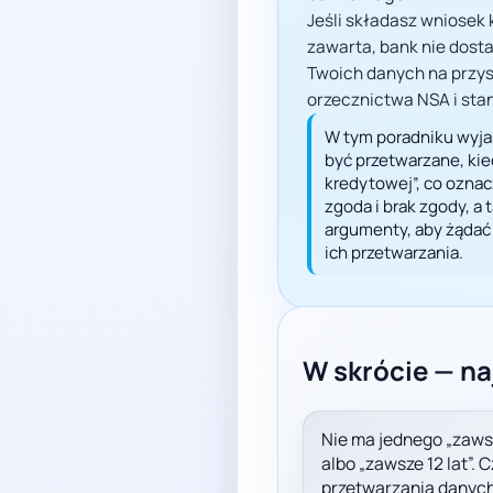
Jeśli składasz wniosek 
zawarta, bank nie dos
Twoich danych na przys
orzecznictwa NSA i st
W tym poradniku wyja
być przetwarzane, kie
kredytowej”, co oznacza
zgoda i brak zgody, a
argumenty, aby żądać
ich przetwarzania.
W skrócie — na
Nie ma jednego „zawsz
albo „zawsze 12 lat”. 
przetwarzania danych