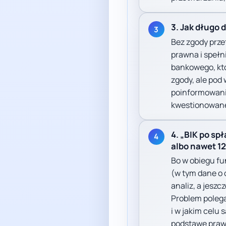
3. Jak długo 
3
Bez zgody prze
prawna i spełn
bankowego, kt
zgody, ale pod
poinformowanie
kwestionowan
4. „BIK po spł
4
albo nawet 12
Bo w obiegu fu
(w tym dane o 
analiz, a jeszc
Problem polega 
i w jakim celu
podstawę prawn