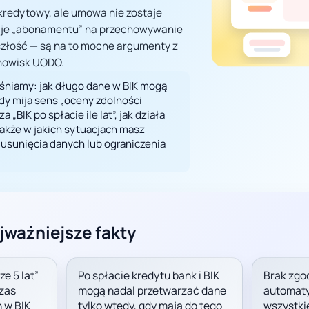
kredytowy, ale umowa nie zostaje
taje „abonamentu” na przechowywanie
złość — są na to mocne argumenty z
anowisk UODO.
śniamy: jak długo dane w BIK mogą
dy mija sens „oceny zdolności
 „BIK po spłacie ile lat”, jak działa
 także w jakich sytuacjach masz
 usunięcia danych lub ograniczenia
jważniejsze fakty
e 5 lat”
Po spłacie kredytu bank i BIK
Brak zgo
Czas
mogą nadal przetwarzać dane
automaty
 w BIK
tylko wtedy, gdy mają do tego
wszystkie