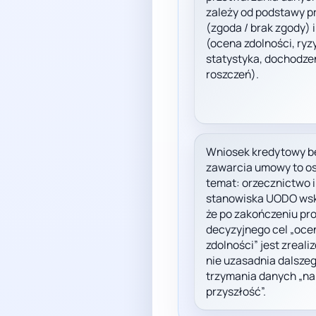
zależy od podstawy p
(zgoda / brak zgody) i
(ocena zdolności, ryz
statystyka, dochodze
roszczeń).
Wniosek kredytowy b
zawarcia umowy to o
temat: orzecznictwo i
stanowiska UODO wsk
że po zakończeniu pr
decyzyjnego cel „oce
zdolności” jest zreali
nie uzasadnia dalsze
trzymania danych „na
przyszłość”.