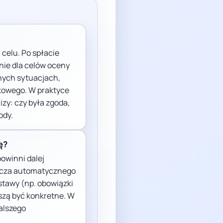
 celu. Po spłacie
nie dla celów oceny
onych sytuacjach,
kowego. W praktyce
izy: czy była zgoda,
ody.
ę?
powinni dalej
znacza automatycznego
stawy (np. obowiązki
uszą być konkretne. W
alszego