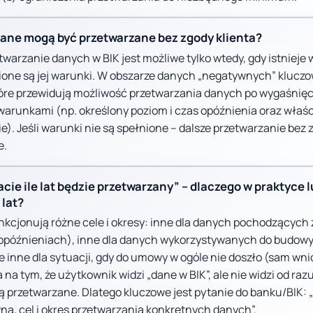
dane mogą być przetwarzane bez zgody klienta?
twarzanie danych w BIK jest możliwe tylko wtedy, gdy istniej
ione są jej warunki. W obszarze danych „negatywnych” kluczo
óre przewidują możliwość przetwarzania danych po wygaśnięc
 warunkami (np. określony poziom i czas opóźnienia oraz właś
). Jeśli warunki nie są spełnione – dalsze przetwarzanie bez
e.
acie ile lat będzie przetwarzany” – dlaczego w praktyce l
 lat?
nkcjonują różne cele i okresy: inne dla danych pochodzącyc
opóźnieniach), inne dla danych wykorzystywanych do budowy m
ze inne dla sytuacji, gdy do umowy w ogóle nie doszło (sam wn
na tym, że użytkownik widzi „dane w BIK”, ale nie widzi od razu
 są przetwarzane. Dlatego kluczowe jest pytanie do banku/BIK:
ą, cel i okres przetwarzania konkretnych danych”.