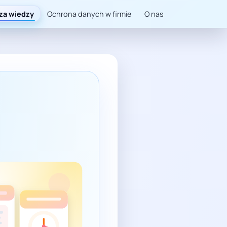
za wiedzy
Ochrona danych w firmie
O nas
y i za zgodą, co oznacza „BIK po spłacie ile lat” oraz jakie p