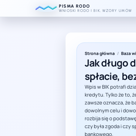
PISMA RODO
WNIOSKI RODO I BIK, WZORY UMÓW
TL;DR: Materiał wyjaśnia, j
Strona główna
/
Baza w
Jak długo d
spłacie, be
Wpis w BIK potrafi dzi
kredytu. Tylko że to, 
zawsze oznacza, że ba
dowolnym celu i dowo
rozbija się o podstawę
czy była zgoda i czy 
bankowego.