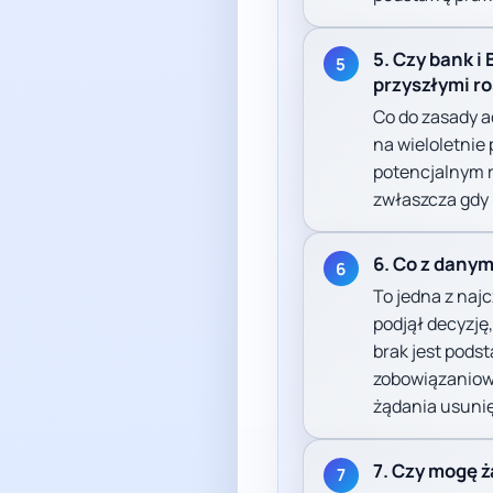
5. Czy bank i
5
przyszłymi r
Co do zasady ad
na wieloletnie
potencjalnym r
zwłaszcza gdy 
6. Co z dany
6
To jedna z naj
podjął decyzję,
brak jest pods
zobowiązaniowe
żądania usunię
7. Czy mogę ż
7