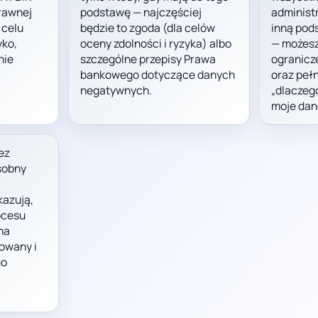
rawnej
podstawę — najczęściej
administ
 celu
będzie to zgoda (dla celów
inną pods
yko,
oceny zdolności i ryzyka) albo
— możesz
nie
szczególne przepisy Prawa
ogranicz
bankowego dotyczące danych
oraz pełn
negatywnych.
„dlaczeg
moje dan
ez
sobny
azują,
ocesu
na
zowany i
go