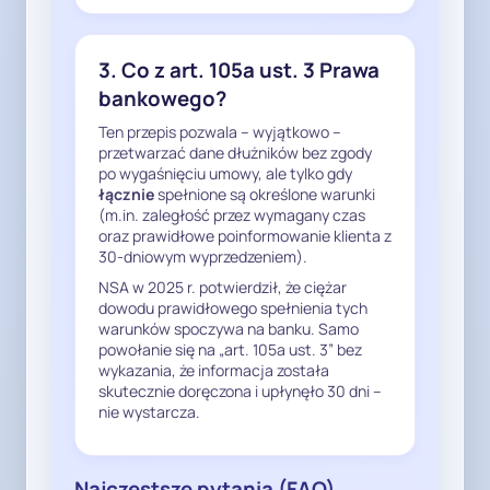
3. Cesja wierzytelności a 
przetwarzanie danych w BIK

3. Co z art. 105a ust. 3 Prawa
bankowego?
Jeżeli wierzytelność wynikająca z 
powyższej umowy została 
Ten przepis pozwala – wyjątkowo –
przetwarzać dane dłużników bez zgody
przeniesiona na inny podmiot, to 
po wygaśnięciu umowy, ale tylko gdy
Państwa bank – jako zbywca 
łącznie
spełnione są określone warunki
wierzytelności – nie ma już 
(m.in. zaległość przez wymagany czas
własnego, aktualnego celu 
oraz prawidłowe poinformowanie klienta z
30-dniowym wyprzedzeniem).
przetwarzania danych w BIK w 
związku z tą umową.

NSA w 2025 r. potwierdził, że ciężar
dowodu prawidłowego spełnienia tych
Cele takiego przetwarzania (np. 
warunków spoczywa na banku. Samo
dochodzenie roszczeń) związane 
powołanie się na „art. 105a ust. 3” bez
są wówczas z działalnością 
wykazania, że informacja została
aktualnego wierzyciela, a nie 
skutecznie doręczona i upłynęło 30 dni –
nie wystarcza.
banku, który wierzytelność zbył.

Nowsze orzecznictwo sądów 
Najczęstsze pytania (FAQ)