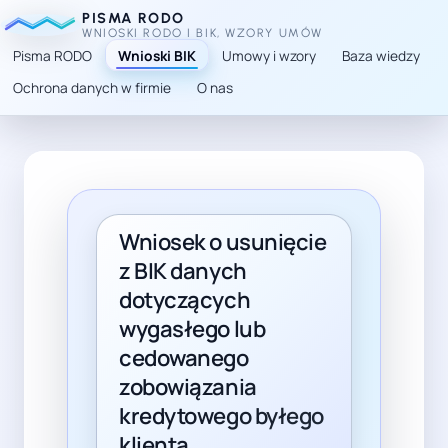
PISMA RODO
WNIOSKI RODO I BIK, WZORY UMÓW
Pisma RODO
Wnioski BIK
Umowy i wzory
Baza wiedzy
Ochrona danych w firmie
O nas
TL;DR: Artykuł wyjaśnia, kiedy po zakończeniu umowy i
Wniosek o usunięcie
z BIK danych
dotyczących
wygasłego lub
cedowanego
zobowiązania
kredytowego byłego
klienta