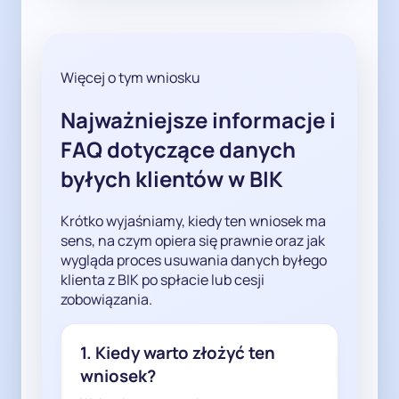
obowiązków rachunkowych, 
podatkowych oraz ewentualnego 
dochodzenia roszczeń lub obrony 
Więcej o tym wniosku
przed nimi.

Najważniejsze informacje i
Przetwarzanie danych w BIK 
FAQ dotyczące danych
byłego klienta po zakończeniu 
umowy i upływie okresu 
byłych klientów w BIK
niezbędnego dla powyższych 
celów nie może opierać się 
Krótko wyjaśniamy, kiedy ten wniosek ma
wyłącznie na hipotetycznych 
sens, na czym opiera się prawnie oraz jak
przyszłych roszczeniach ani na 
wygląda proces usuwania danych byłego
potrzebach statystycznych czy 
klienta z BIK po spłacie lub cesji
scoringowych. W najnowszym 
zobowiązania.
orzecznictwie Naczelnego Sądu 
Administracyjnego oraz 
1. Kiedy warto złożyć ten
stanowiskach Prezesa UODO 
wniosek?
podkreślono, że takie motywy nie 