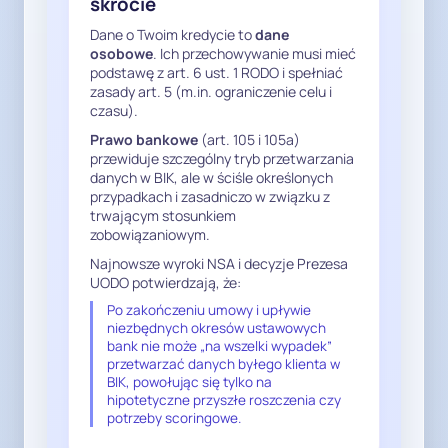
skrócie
zamiarze dalszego przetwarzania 
Dane o Twoim kredycie to
dane
jego danych bez zgody oraz 
osobowe
. Ich przechowywanie musi mieć
upływ 30 dni od skutecznego 
podstawę z art. 6 ust. 1 RODO i spełniać
poinformowania, przed 
zasady art. 5 (m.in. ograniczenie celu i
rozpoczęciem przetwarzania w 
czasu).
tym trybie.

Prawo bankowe
(art. 105 i 105a)
przewiduje szczególny tryb przetwarzania
danych w BIK, ale w ściśle określonych
Z dostępnych mi informacji 
przypadkach i zasadniczo w związku z
wynika, że nie zostałem skutecznie 
trwającym stosunkiem
poinformowany o zamiarze 
zobowiązaniowym.
dalszego przetwarzania moich 
Najnowsze wyroki NSA i decyzje Prezesa
danych w trybie art. 105a ust. 3 
UODO potwierdzają, że:
Prawa bankowego w sposób 
Po zakończeniu umowy i upływie
spełniający powyższe wymogi. W 
niezbędnych okresów ustawowych
bank nie może „na wszelki wypadek”
takiej sytuacji powoływanie się na 
przetwarzać danych byłego klienta w
ten przepis nie może uzasadniać 
BIK, powołując się tylko na
dalszego przetwarzania moich 
hipotetyczne przyszłe roszczenia czy
potrzeby scoringowe.
danych w BIK jako byłego klienta.
