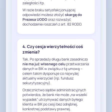
zaległości itp.
kredytowego w sytuacji, gdy 
W razie braku satysfakcjonującej
umowa została zakończona, a 
odpowiedzi możesz złożyć
skargę do
ewentualne roszczenia zostały 
Prezesa UODO
oraz rozważyć
spłacone lub wygasły,

dochodzenie roszczeń z art. 82 RODO.
- w przypadku dokonanej cesji 
wierzytelności – usunięcie moich 
danych z BIK w zakresie, w jakim 
4. Czy cesja wierzytelności coś
Państwa bank występuje jako 
zmienia?
administrator przekazujący te 
Tak. Po sprzedaży długu bank zasadniczo
dane, oraz jednoznaczne 
nie ma już własnego celu
przetwarzania
wskazanie, czy i na jakiej 
danych w BIK w związku z tą umową –
podstawie prawnej przetwarza 
celem takim dysponuje co najwyżej
dane aktualny nabywca 
aktualny wierzyciel (np. fundusz
sekurytyzacyjny).
wierzytelności,

- przekazanie mi pisemnego 
Orzecznictwo sądów administracyjnych
potwierdza, że bank nie może „na wszelki
potwierdzenia wykonania 
wypadek” utrzymywać danych byłego
powyższych czynności (w 
klienta w BIK po cesji bez odrębnej,
szczególności informacji o 
konkretnej podstawy prawnej.