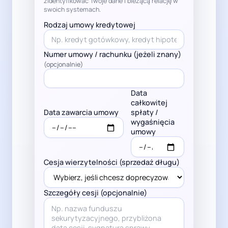
zidentyfikować Twoje dane i bieżącą relację w
swoich systemach.
Rodzaj umowy kredytowej
Numer umowy / rachunku (jeżeli znany)
(opcjonalnie)
Data
całkowitej
Data zawarcia umowy
spłaty /
wygaśnięcia
umowy
Cesja wierzytelności (sprzedaż długu)
Szczegóły cesji (opcjonalnie)