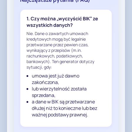
administracyjnych, w tym NSA, 
potwierdza, że po zbyciu 
wierzytelności bank nie może dalej 
1. Czy można „wyczyścić BIK” ze
wykorzystywać danych byłego 
wszystkich danych?
klienta „na wszelki wypadek”, np. w 
Nie. Dane o zawartych umowach
BIK, jeżeli nie istnieje po jego 
kredytowych mogą być legalnie
stronie odrębna, konkretna 
przetwarzane przez pewien czas,
wynikający z przepisów (m.in.
podstawa prawna i realny, 
rachunkowych, podatkowych,
aktualny cel przetwarzania.

bankowych). Ten generator dotyczy
sytuacji, gdy:
4. Wniosek zasadniczy

umowa jest już dawno
zakończona,
Mając powyższe na uwadze, 
lub wierzytelność została
wnoszę o:

sprzedana,
a dane w BIK są przetwarzane
- usunięcie z systemów 
dłużej niż to konieczne lub bez
ważnej podstawy prawnej.
informatycznych oraz 
dokumentacji Państwa banku 
wszelkich danych dotyczących 