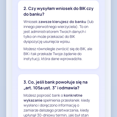
opisanego wyżej zobowiązania 
2. Czy wysyłam wniosek do BIK czy
kredytowego w zakresie, w jakim 
do banku?
wykraczają one poza niezbędny 
Wniosek
zawsze kierujesz do banku
(lub
okres i zakres wynikający z 
innego pierwotnego wierzyciela). To on
bezwzględnie obowiązujących 
jest administratorem Twoich danych i
przepisów prawa (w szczególności 
tylko on może przekazać do BIK
rachunkowych i podatkowych),

dyspozycję usunięcia wpisu.
- doprowadzenie do trwałego 
Możesz równolegle zwrócić się do BIK, ale
usunięcia wszelkich danych 
BIK i tak przekaże Twoje żądanie do
instytucji, która dane wprowadziła.
dotyczących powyższego 
zobowiązania z Biura Informacji 
Kredytowej S.A. (BIK) w zakresie, w 
jakim dane te są przetwarzane jako 
3. Co, jeśli bank powołuje się na
dane byłego klienta Państwa 
„art. 105a ust. 3” i odmawia?
banku,

Możesz poprosić bank o
konkretne
- zaprzestanie przekazywania do 
wykazanie
spełnienia przesłanek: kiedy
BIK jakichkolwiek nowych 
wysłano i doręczono informację o
informacji dotyczących 
zamiarze dalszego przetwarzania, kiedy
upłynął 30-dniowy termin, jaki był stan
powyższego zobowiązania 