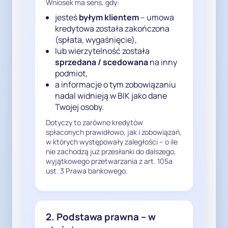
Wniosek ma sens, gdy:
stanowią samodzielnej i 
wystarczającej podstawy prawnej 
jesteś
byłym klientem
– umowa
w rozumieniu art. 6 ust. 1 RODO dla 
kredytowa została zakończona
przetwarzania danych byłych 
(spłata, wygaśnięcie),
lub wierzytelność została
klientów w BIK.

sprzedana / scedowana
na inny
podmiot,
Jeżeli w czasie trwania 
a informacje o tym zobowiązaniu
powyższego zobowiązania 
nadal widnieją w BIK jako dane
występowały zaległości płatnicze, 
Twojej osoby.
przetwarzanie danych byłego 
Dotyczy to zarówno kredytów
klienta bez jego zgody po 
spłaconych prawidłowo, jak i zobowiązań,
zakończeniu umowy jest 
w których występowały zaległości – o ile
dopuszczalne wyłącznie w 
nie zachodzą już przesłanki do dalszego,
wyjątkowego przetwarzania z art. 105a
warunkach ściśle określonych w 
ust. 3 Prawa bankowego.
art. 105a ust. 3 Prawa bankowego.

Obejmuje to m.in. utrzymywanie 
się zwłoki przez wymagany 
ustawowo okres, skierowanie do 
2. Podstawa prawna – w
klienta czytelnej informacji o 