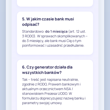
usunięciu danych, dacie 
przekazania do BIK odpowiednich 
dyspozycji oraz ewentualnych 
5. W jakim czasie bank musi
wyjątkach wynikających wprost z 
odpisać?
przepisów prawa).

Standardowo:
do 1 miesiąca
(art. 12 ust.
3 RODO). W sprawach skomplikowanych –
5. Prośba o wskazanie podstaw 
do 3 miesięcy, ale bank musi Cię o tym
prawnych i spełnienie obowiązków 
poinformować i uzasadnić przedłużenie.
informacyjnych

Na podstawie art. 12 i art. 15 RODO 
proszę jednocześnie o wskazanie 
6. Czy generator działa dla
wszystkich aktualnych podstaw 
wszystkich banków?
prawnych, na które powołują się 
Tak – treść jest napisana neutralnie,
Państwo przy przetwarzaniu 
zgodnie z RODO, Prawem bankowym i
aktualnym orzecznictwem NSA /
moich danych dotyczących 
stanowiskiem Prezesa UODO. W
powyższego zobowiązania 
formularzu doprecyzujesz nazwę banku i
(zarówno w systemach banku, jak i 
parametry swojej umowy.
w BIK),
