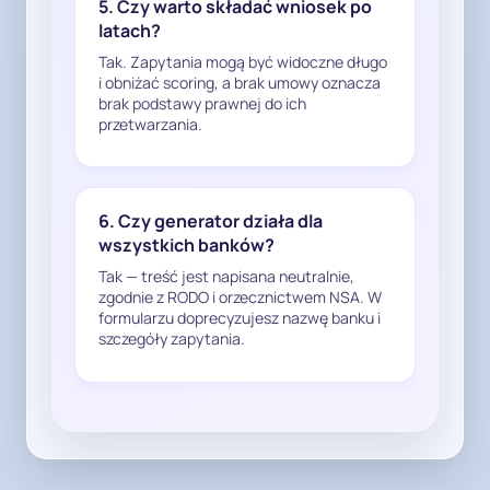
Skoro po stronie banku brak jest 
5. Czy warto składać wniosek po
latach?
podstawy prawnej do dalszego 
przetwarzania danych 
Tak. Zapytania mogą być widoczne długo
dotyczących zapytania 
i obniżać scoring, a brak umowy oznacza
brak podstawy prawnej do ich
kredytowego niezakończonego 
przetwarzania.
zawarciem umowy, to brak jest 
również podstawy do ich 
przetwarzania po stronie BIK.

6. Czy generator działa dla
Mając powyższe na uwadze, 
wszystkich banków?
wnoszę o:

Tak — treść jest napisana neutralnie,
zgodnie z RODO i orzecznictwem NSA. W
- usunięcie z systemów 
formularzu doprecyzujesz nazwę banku i
szczegóły zapytania.
informatycznych oraz 
dokumentacji Państwa banku 
wszystkich danych dotyczących 
opisanego wyżej zapytania 
kredytowego,

Najważniejsze odpowiedzi (dla wy
- doprowadzenie do trwałego 