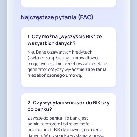
kredyt, jeżeli umowa nie została 
zawarta.

Najczęstsze pytania (FAQ)
Art. 105a Prawa bankowego – jako 
wyjątek od zasady ochrony 
danych osobowych – podlega 
1. Czy można „wyczyścić BIK” ze
wykładni ścisłej i nie może być 
wszystkich danych?
rozszerzany na sytuacje, których 
Nie. Dane o zawartych kredytach
ustawodawca nie przewidział.

(zwłaszcza spłacanych prawidłowo)
mogą być legalnie przechowywane. Nasz
4. Cele statystyczne, scoringowe, 
generator dotyczy wyłącznie
zapytania
niezakończonego umową
.
AML lub przyszłe roszczenia nie 
uzasadniają przetwarzania danych 
z niezrealizowanego zapytania

2. Czy wysyłam wniosek do BIK czy
W orzecznictwie NSA wskazano, że 
do banku?
cele statystyczne, budowa modeli 
Zawsze do
banku
. To bank jest
ryzyka czy chęć zabezpieczenia 
administratorem i tylko on może
się przed ewentualnymi przyszłymi 
przekazać do BIK dyspozycję usunięcia
danych. W przypadku wysłania wniosku
roszczeniami nie mogą stanowić 