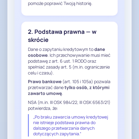
a dalsze przetwarzanie nie 
pomoże poprawić Twoją historię.
znajduje oparcia w art. 6 ust. 1 
RODO.

W niniejszej sprawie cel polegający 
2. Podstawa prawna — w
na ocenie zdolności kredytowej 
został osiągnięty w chwili 
skrócie
zakończenia postępowania 
Dane o zapytaniu kredytowym to
dane
kredytowego, przy czym nie 
osobowe
. Ich przechowywanie musi mieć
doszło do zawarcia umowy 
podstawę z art. 6 ust. 1 RODO oraz
spełniać zasady art. 5 (m.in. ograniczenie
kredytowej.

celu i czasu).
Prawo bankowe
(art. 105 i 105a) pozwala
3. Przepisy Prawa bankowego nie 
przetwarzać dane
tylko osób, z którymi
przewidują przetwarzania danych 
zawarto umowę
.
osób, które umowy nie zawarły

NSA (m.in. III OSK 984/22, III OSK 6563/21)
potwierdza, że:
NSA w wyroku III OSK 984/22 
„Po braku zawarcia umowy kredytowej
stwierdził, że brak jest przepisu, 
nie istnieje podstawa prawna do
który zezwalałby na przetwarzanie 
dalszego przetwarzania danych
dotyczących zapytania.”
danych osoby ubiegającej się o 