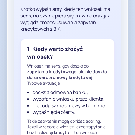
zakończeniu procesu oceny 
Krótko wyjaśniamy, kiedy ten wniosek ma
zdolności kredytowej.

sens, na czym opiera się prawnie oraz jak
wygląda proces usuwania zapytań
2. Zakończenie procesu oceny 
kredytowych z BIK.
zdolności kredytowej powoduje 
ustanie celu przetwarzania

1. Kiedy warto złożyć
wniosek?
Zgodnie z art. 5 ust. 1 lit. b i e RODO 
dane osobowe mogą być 
Wniosek ma sens, gdy doszło do
przetwarzane wyłącznie w 
zapytania kredytowego
, ale
nie doszło
do zawarcia umowy kredytowej
.
konkretnym, wyraźnym celu i nie 
Typowe sytuacje:
dłużej, niż jest to niezbędne do 
decyzja odmowna banku,
realizacji tego celu.

wycofanie wniosku przez klienta,
NSA w wyroku sygn. III OSK 
niepodpisanie umowy w terminie,
6563/21 wskazał, że po podjęciu 
wygaśnięcie oferty.
decyzji kredytowej cel 
Takie zapytania mogą obniżać scoring.
przetwarzania – ocena zdolności 
Jeżeli w raporcie widzisz liczne zapytania
kredytowej – zostaje zrealizowany, 
bez finalizacji kredytu — ten wniosek