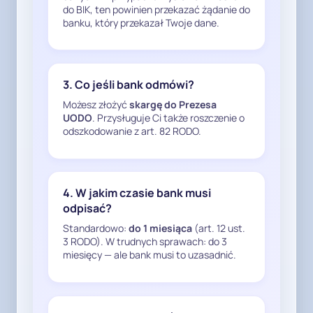
do BIK, ten powinien przekazać żądanie do
samodzielnej podstawy 
banku, który przekazał Twoje dane.
przetwarzania danych osoby, 
która nie zawarła umowy 
kredytowej.

Hipotetyczne przyszłe roszczenia 
3. Co jeśli bank odmówi?
nie stanowią prawnie 
Możesz złożyć
skargę do Prezesa
uzasadnionego interesu 
UODO
. Przysługuje Ci także roszczenie o
administratora w rozumieniu art. 6 
odszkodowanie z art. 82 RODO.
ust. 1 lit. f RODO.

5. Brak podstawy po stronie banku 
4. W jakim czasie bank musi
oznacza brak podstawy po stronie 
odpisać?
BIK

Standardowo:
do 1 miesiąca
(art. 12 ust.
3 RODO). W trudnych sprawach: do 3
BIK przetwarza wyłącznie dane 
miesięcy — ale bank musi to uzasadnić.
przekazane przez bank na 
podstawie art. 105 ust. 4 Prawa 
bankowego.
