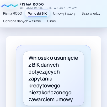
PISMA RODO
WNIOSKI RODO I BIK, WZORY UMÓW
Pisma RODO
Wnioski BIK
Umowy i wzory
Baza wiedzy
Ochrona danych w firmie
O nas
TL;DR: Tekst wyjaśnia, jak długo zapytania kredytowe s
Wniosek o usunięcie
z BIK danych
dotyczących
zapytania
kredytowego
niezakończonego
zawarciem umowy