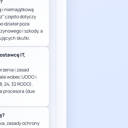
a?
ą i niemajątkową
” często dotyczy
bo działał poza
zynowego i szkody, a
ujących skutki.
ostawcę IT,
zenia i zasad
 ale wobec UODO i
8, 24, 32 RODO).
ja procesora (due
ę?
nia, zasady ochrony