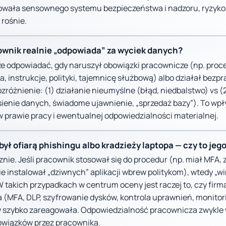
owała sensownego systemu bezpieczeństwa i nadzoru, ryzyko
 rośnie.
cownik realnie „odpowiada” za wyciek danych?
e odpowiadać, gdy naruszył obowiązki pracownicze (np. proc
, instrukcje, polityki, tajemnicę służbową) albo działał bezp
ozróżnienie: (1) działanie nieumyślne (błąd, niedbalstwo) vs 
ienie danych, świadome ujawnienie, „sprzedaż bazy”). To wpł
 prawie pracy i ewentualnej odpowiedzialności materialnej.
był ofiarą phishingu albo kradzieży laptopa — czy to jeg
ie. Jeśli pracownik stosował się do procedur (np. miał MFA, z
ie instalował „dziwnych” aplikacji wbrew politykom), wtedy „
W takich przypadkach w centrum oceny jest raczej to, czy fir
 (MFA, DLP, szyfrowanie dysków, kontrola uprawnień, monitor
czy szybko zareagowała. Odpowiedzialność pracownicza zwykl
owiązków przez pracownika.