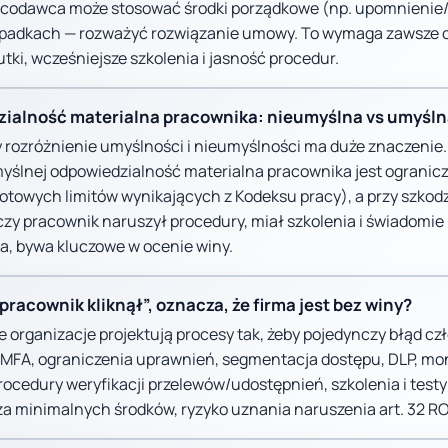
racodawca może stosować środki porządkowe (np. upomnienie
ypadkach — rozważyć rozwiązanie umowy. To wymaga zawsze o
tki, wcześniejsze szkolenia i jasność procedur.
zialność materialna pracownika: nieumyślna vs umyśln
 rozróżnienie umyślności i nieumyślności ma duże znaczenie. 
yślnej odpowiedzialność materialna pracownika jest ogranic
otowych limitów wynikających z Kodeksu pracy), a przy szkod
 czy pracownik naruszył procedury, miał szkolenia i świadomi
, bywa kluczowe w ocenie winy.
 „pracownik kliknął”, oznacza, że firma jest bez winy?
e organizacje projektują procesy tak, żeby pojedynczy błąd cz
 MFA, ograniczenia uprawnień, segmentacja dostępu, DLP, mo
rocedury weryfikacji przelewów/udostępnień, szkolenia i testy
ża minimalnych środków, ryzyko uznania naruszenia art. 32 R