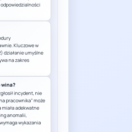
 odpowiedzialności
edury
rawnie. Kluczowe w
(2) działanie umyślne
ywa na zakres
o wina?
głosił incydent, nie
wina pracownika” może
ma miała adekwatne
ing anomalii,
e wymaga wykazania