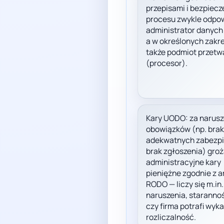
przepisami i bezpiec
procesu zwykle odpo
administrator danych 
a w określonych zakr
także podmiot przetw
(procesor).
Kary UODO: za narusz
obowiązków (np. bra
adekwatnych zabezpi
brak zgłoszenia) gro
administracyjne kary
pieniężne zgodnie z ar
RODO — liczy się m.in
naruszenia, staranność
czy firma potrafi wyk
rozliczalność.