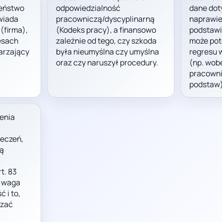
zeństwo
odpowiedzialność
dane dot
wiada
pracowniczą/dyscyplinarną
naprawie
(firma),
(Kodeks pracy), a finansowo
podstawi
esach
zależnie od tego, czy szkoda
może pot
arzający
była nieumyślna czy umyślna
regresu 
oraz czy naruszył procedury.
(np. wob
pracowni
podstaw)
enia
k
eczeń,
żą
t. 83
. waga
 i to,
azać