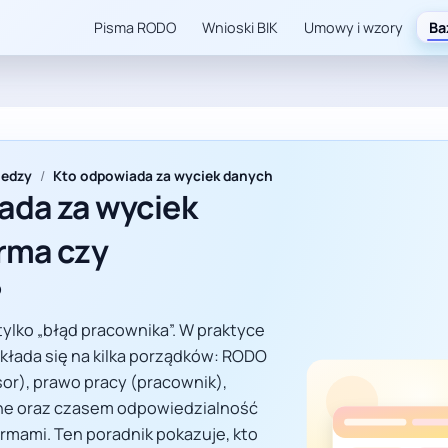
Pisma RODO
Wnioski BIK
Umowy i wzory
Ba
iedzy
/
Kto odpowiada za wyciek danych
ada za wyciek
irma czy
?
tylko „błąd pracownika”. W praktyce
kłada się na kilka porządków: RODO
or), prawo pracy (pracownik),
ne oraz czasem odpowiedzialność
rmami. Ten poradnik pokazuje, kto