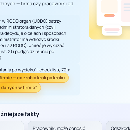
anych — firma czy pracownik i od
: w RODO organ (UODO) patrzy
dministratora danych (czyli
óra decyduje o celach i sposobach
ministrator ma wdrożyć środki
24 i 32 RODO), umieć je wykazać
 ust. 2) i podjąć działania po
).
ałania po wycieku” i checklistę 72h:
irmie — co zrobić krok po kroku
 danych w firmie”
żniejsze fakty
Pracownik: może ponosić
Odszkodo