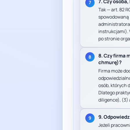
7. Czy osoba
7
Tak — art. 82 
spowodowaną n
administratora
instrukcjami).
po stronie org
8. Czy firma 
8
chmurę)?
Firma może do
odpowiedzialno
osób, których 
Dlatego prakty
diligence), (3
9. Odpowiedz
9
Jeżeli pracown