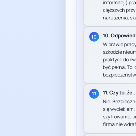
informacji) p
cięższych prz
naruszenia, sku
10. Odpowied
10
W prawie pracy
szkodzie nieum
praktyce do kw
być pełna. To,
bezpieczeństwa
11. Czy to, że
11
Nie. Bezpieczn
się wyciekiem:
szyfrowanie, p
firma nie wdra