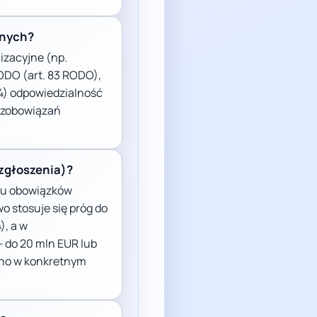
anych?
izacyjne (np.
ODO (art. 83 RODO),
4) odpowiedzialność
 zobowiązań
 zgłoszenia)?
elu obowiązków
 stosuje się próg do
), a w
 do 20 mln EUR lub
zono w konkretnym