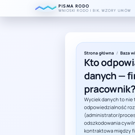
PISMA RODO
WNIOSKI RODO I BIK, WZORY UMÓW
Strona główna
/
Baza w
Kto odpowi
danych — f
pracownik
Wyciek danych to nie 
odpowiedzialność roz
(administrator/proces
odszkodowania cywil
kontraktowa między fi