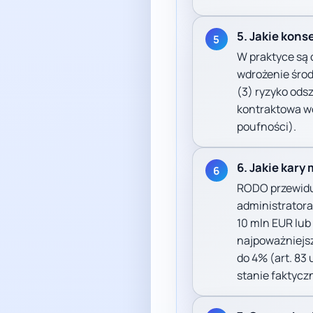
5. Jakie kon
5
W praktyce są 
wdrożenie środ
(3) ryzyko ods
kontraktowa w
poufności).
6. Jakie kary
6
RODO przewiduj
administratora
10 mln EUR lub
najpoważniejsz
do 4% (art. 83
stanie faktycz