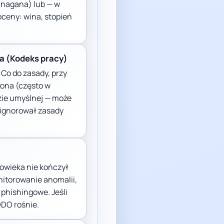
/nagana) lub — w
ceny: wina, stopień
a (Kodeks pracy)
Co do zasady, przy
zona (często w
zie umyślnej — może
e ignorował zasady
łowieka nie kończył
nitorowanie anomalii,
 phishingowe. Jeśli
ODO rośnie.