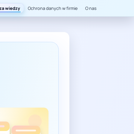
za wiedzy
Ochrona danych w firmie
O nas