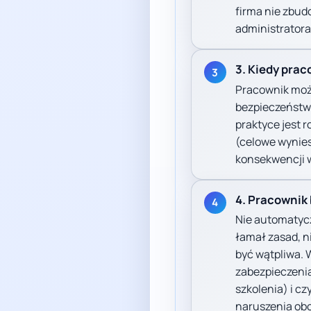
firma nie zbud
administratora
3. Kiedy pra
3
Pracownik moż
bezpieczeństwa
praktyce jest r
(celowe wynies
konsekwencji w
4. Pracownik 
4
Nie automatyczn
łamał zasad, n
być wątpliwa. 
zabezpieczenia
szkolenia) i 
naruszenia ob