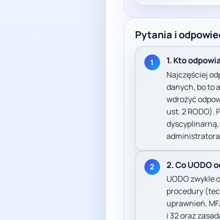
Pytania i odpowie
1. Kto odpowi
1
Najczęściej od
danych, bo to 
wdrożyć odpowi
ust. 2 RODO).
dyscyplinarną,
administratora
2. Co UODO oc
2
UODO zwykle oc
procedury (tec
uprawnień, MFA
i 32 oraz zasad