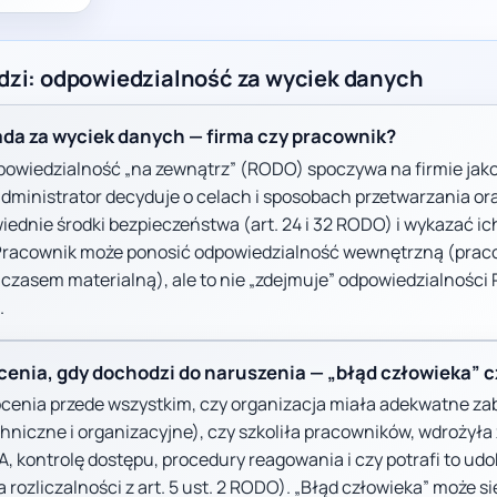
dzi: odpowiedzialność za wyciek danych
ada za wyciek danych — firma czy pracownik?
powiedzialność „na zewnątrz” (RODO) spoczywa na firmie jako
administrator decyduje o celach i sposobach przetwarzania o
ednie środki bezpieczeństwa (art. 24 i 32 RODO) i wykazać ich
 Pracownik może ponosić odpowiedzialność wewnętrzną (prac
 czasem materialną), ale to nie „zdejmuje” odpowiedzialności
.
enia, gdy dochodzi do naruszenia — „błąd człowieka” c
enia przede wszystkim, czy organizacja miała adekwatne zab
hniczne i organizacyjne), czy szkoliła pracowników, wdrożył
, kontrolę dostępu, procedury reagowania i czy potrafi to ud
a rozliczalności z art. 5 ust. 2 RODO). „Błąd człowieka” może się