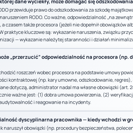
, której dane wyciekły, może domagać się odszkodowani
RODO przewiduje prawo do odszkodowania za szkodę majątkow
aruszeniem RODO. Co ważne, odpowiedzialność „na zewnątrz
, a czasem także procesora (jeżeli nie dopełnił obowiązków al
 W praktyce kluczowe są: wykazanie naruszenia, związku przyc
anizacji — wykazanie należytej staranności i działań minimaliz
może „przerzucić” odpowiedzialność na procesora (np. d
chodzić roszczeń wobec procesora na podstawie umowy powier
ści kontraktowej (np. kary umowne, odszkodowanie, regres),
dane dotyczą, administrator nadal ma własne obowiązki (art. 2
cznie ważne jest: (1) dobra umowa powierzenia, (2) weryfikac
) audytowalność i reagowanie na incydenty.
ialność dyscyplinarna pracownika — kiedy wchodzi w gr
ik naruszył obowiązki (np. procedury bezpieczeństwa, polece