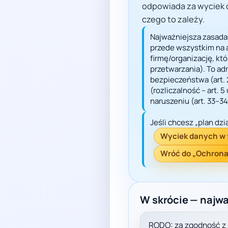
odpowiada za wyciek d
czego to zależy.
Najważniejsza zasada
przede wszystkim na a
firmę/organizację, kt
przetwarzania). To ad
bezpieczeństwa (art. 
(rozliczalność – art. 5
naruszeniu (art. 33–34
Jeśli chcesz „plan dzi
Wyciek danych w f
Wróć do „Ochrona
W skrócie — najwa
RODO: za zgodność z