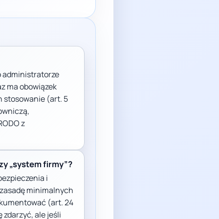
 administratorze
raz ma obowiązek
 stosowanie (art. 5
owniczą,
 RODO z
zy „system firmy”?
ezpieczenia i
a zasadę minimalnych
okumentować (art. 24
 zdarzyć, ale jeśli