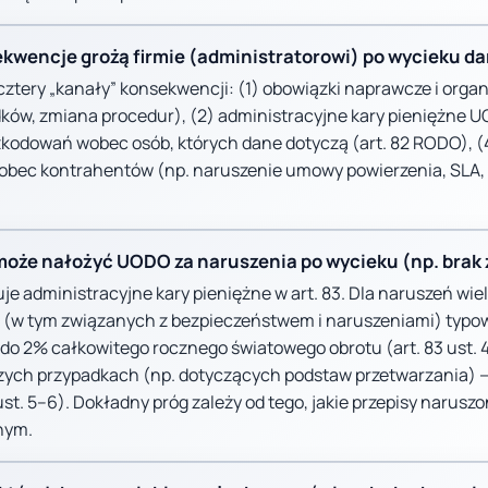
sekwencje grożą firmie (administratorowi) po wycieku d
cztery „kanały” konsekwencji: (1) obowiązki naprawcze i organ
ków, zmiana procedur), (2) administracyjne kary pieniężne U
zkodowań wobec osób, których dane dotyczą (art. 82 RODO), (
obec kontrahentów (np. naruszenie umowy powierzenia, SLA,
 może nałożyć UODO za naruszenia po wycieku (np. brak
e administracyjne kary pieniężne w art. 83. Dla naruszeń wi
 (w tym związanych z bezpieczeństwem i naruszeniami) typowo
 do 2% całkowitego rocznego światowego obrotu (art. 83 ust. 4
ych przypadkach (np. dotyczących podstaw przetwarzania) —
 ust. 5–6). Dokładny próg zależy od tego, jakie przepisy narus
nym.