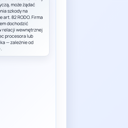
yczą, może żądać
nia szkody na
e art. 82 RODO. Firma
em dochodzić
w relacji wewnętrznej
ec procesora lub
ka — zależnie od
.